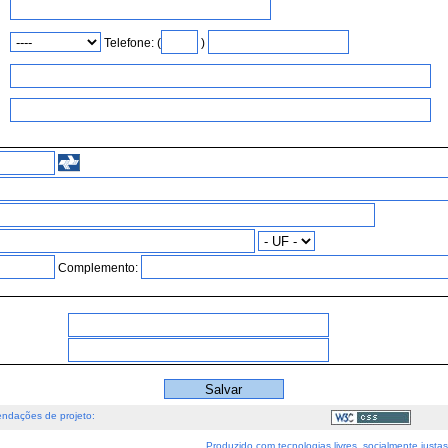
Telefone: (
)
Complemento:
ndações de projeto:
Produzido com tecnologias livres, socialmente just